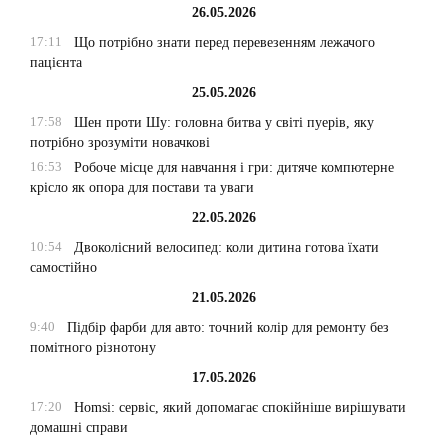
26.05.2026
17:11
Що потрібно знати перед перевезенням лежачого
пацієнта
25.05.2026
17:58
Шен проти Шу: головна битва у світі пуерів, яку
потрібно зрозуміти новачкові
16:53
Робоче місце для навчання і гри: дитяче компютерне
крісло як опора для постави та уваги
22.05.2026
10:54
Двоколісний велосипед: коли дитина готова їхати
самостійно
21.05.2026
9:40
Підбір фарби для авто: точний колір для ремонту без
помітного різнотону
17.05.2026
17:20
Homsi: сервіс, який допомагає спокійніше вирішувати
домашні справи