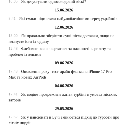
10:05
Як дегустувати односолодовий віскі?
15.06.2026
8:41
Які смаки піци стали найулюбленішими серед українців
12.06.2026
13:00
Як правильно зберігати суші після доставки, якщо не
плануєте їсти їх одразу
12:48
Флеболог: коли звертатися за наявності варикозу та
проблем із венами
09.06.2026
17:43
Оновлення року: тест-драйв флагмана iPhone 17 Pro
Max та нових AirPods
04.06.2026
17:41
Як водіям продовжити життя турбіні в умовах міських
заторів
29.05.2026
12:57
Як у пансіонаті в Бучі змінюється підхід до турботи про
літніх людей