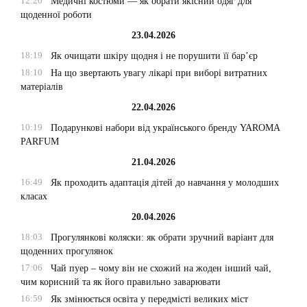
12:20
Медичні костюми — як обрати якісний одяг для
щоденної роботи
23.04.2026
18:19
Як очищати шкіру щодня і не порушити її бар’єр
18:10
На що звертають увагу лікарі при виборі витратних
матеріалів
22.04.2026
10:19
Подарункові набори від українського бренду YAROMA
PARFUM
21.04.2026
16:49
Як проходить адаптація дітей до навчання у молодших
класах
20.04.2026
18:03
Прогулянкові коляски: як обрати зручний варіант для
щоденних прогулянок
17:06
Чай пуер – чому він не схожий на жоден інший чай,
чим корисний та як його правильно заварювати
16:59
Як змінюється освіта у передмісті великих міст