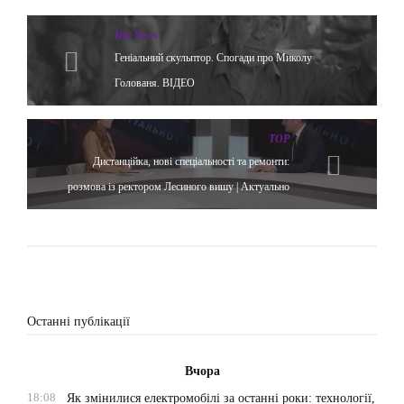
Hot News
Геніальний скульптор. Спогади про Миколу
Голованя. ВІДЕО
TOP
Дистанційка, нові спеціальності та ремонти:
розмова із ректором Лесиного вишу | Актуально
Останні публікації
Вчора
18:08
Як змінилися електромобілі за останні роки: технології,