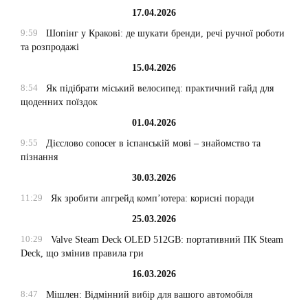
17.04.2026
9:59
Шопінг у Кракові: де шукати бренди, речі ручної роботи
та розпродажі
15.04.2026
8:54
Як підібрати міський велосипед: практичний гайд для
щоденних поїздок
01.04.2026
9:55
Дієслово conocer в іспанській мові – знайомство та
пізнання
30.03.2026
11:29
Як зробити апгрейд комп’ютера: корисні поради
25.03.2026
10:29
Valve Steam Deck OLED 512GB: портативний ПК Steam
Deck, що змінив правила гри
16.03.2026
8:47
Мішлен: Відмінний вибір для вашого автомобіля