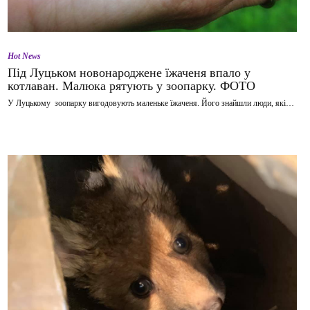
Hot News
Під Луцьком новонароджене їжаченя впало у
котлаван. Малюка рятують у зоопарку. ФОТО
У Луцькому зоопарку вигодовують маленьке їжаченя. Його знайшли люди, які…