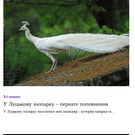
Yсі новини
У Луцькому зоопарку – пернате поповнення
У Луцькому зоопарку поселилися нові мешканці – кучеряві канарки та…