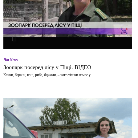
ВІДТВОРИТИ ВІДЕО
Hot News
Зоопарк посеред лісу у Піщі. ВІДЕО
Качки, барани, коні, риба, бджоли, – чого тільки немає у…