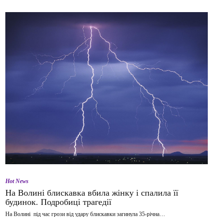
Hot News
На Волині блискавка вбила жінку і спалила її
будинок. Подробиці трагедії
На Волині під час грози від удару блискавки загинула 35-річна…