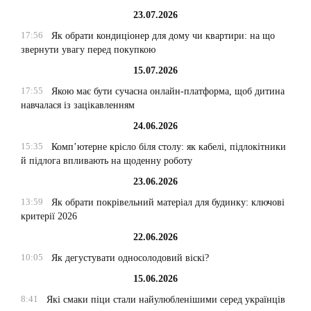
23.07.2026
17:56
Як обрати кондиціонер для дому чи квартири: на що
звернути увагу перед покупкою
15.07.2026
17:55
Якою має бути сучасна онлайн-платформа, щоб дитина
навчалася із зацікавленням
24.06.2026
15:35
Комп’ютерне крісло біля столу: як кабелі, підлокітники
й підлога впливають на щоденну роботу
23.06.2026
13:59
Як обрати покрівельний матеріал для будинку: ключові
критерії 2026
22.06.2026
10:05
Як дегустувати односолодовий віскі?
15.06.2026
8:41
Які смаки піци стали найулюбленішими серед українців