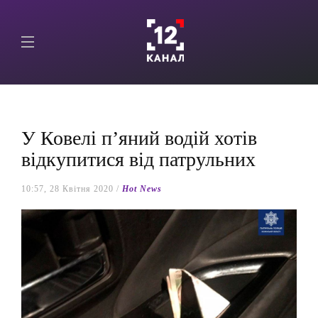
У Ковелі п’яний водій хотів
відкупитися від патрульних
10:57, 28 Квітня 2020 /
Hot News