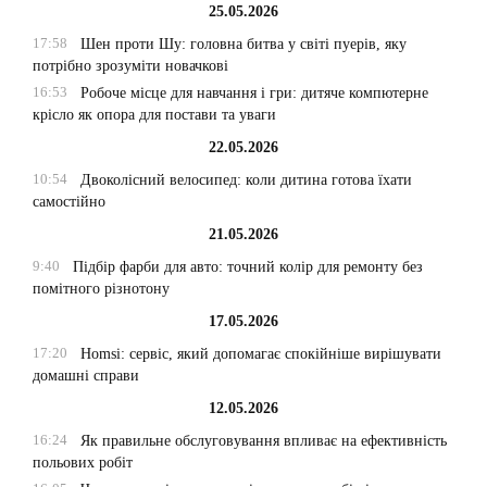
25.05.2026
17:58
Шен проти Шу: головна битва у світі пуерів, яку
потрібно зрозуміти новачкові
16:53
Робоче місце для навчання і гри: дитяче компютерне
крісло як опора для постави та уваги
22.05.2026
10:54
Двоколісний велосипед: коли дитина готова їхати
самостійно
21.05.2026
9:40
Підбір фарби для авто: точний колір для ремонту без
помітного різнотону
17.05.2026
17:20
Homsi: сервіс, який допомагає спокійніше вирішувати
домашні справи
12.05.2026
16:24
Як правильне обслуговування впливає на ефективність
польових робіт