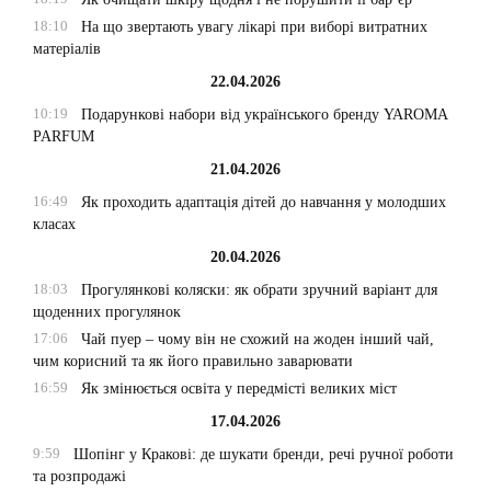
18:10
На що звертають увагу лікарі при виборі витратних
матеріалів
22.04.2026
10:19
Подарункові набори від українського бренду YAROMA
PARFUM
21.04.2026
16:49
Як проходить адаптація дітей до навчання у молодших
класах
20.04.2026
18:03
Прогулянкові коляски: як обрати зручний варіант для
щоденних прогулянок
17:06
Чай пуер – чому він не схожий на жоден інший чай,
чим корисний та як його правильно заварювати
16:59
Як змінюється освіта у передмісті великих міст
17.04.2026
9:59
Шопінг у Кракові: де шукати бренди, речі ручної роботи
та розпродажі