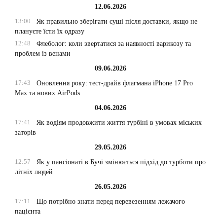
12.06.2026
13:00
Як правильно зберігати суші після доставки, якщо не
плануєте їсти їх одразу
12:48
Флеболог: коли звертатися за наявності варикозу та
проблем із венами
09.06.2026
17:43
Оновлення року: тест-драйв флагмана iPhone 17 Pro
Max та нових AirPods
04.06.2026
17:41
Як водіям продовжити життя турбіні в умовах міських
заторів
29.05.2026
12:57
Як у пансіонаті в Бучі змінюється підхід до турботи про
літніх людей
26.05.2026
17:11
Що потрібно знати перед перевезенням лежачого
пацієнта