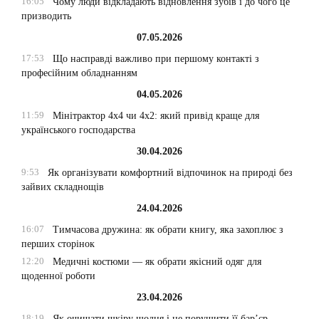
16:05
Чому люди відкладають відновлення зубів і до чого це
призводить
07.05.2026
17:53
Що насправді важливо при першому контакті з
професійним обладнанням
04.05.2026
11:59
Мінітрактор 4х4 чи 4х2: який привід краще для
українського господарства
30.04.2026
9:53
Як організувати комфортний відпочинок на природі без
зайвих складнощів
24.04.2026
16:07
Тимчасова дружина: як обрати книгу, яка захоплює з
перших сторінок
12:20
Медичні костюми — як обрати якісний одяг для
щоденної роботи
23.04.2026
18:19
Як очищати шкіру щодня і не порушити її бар’єр