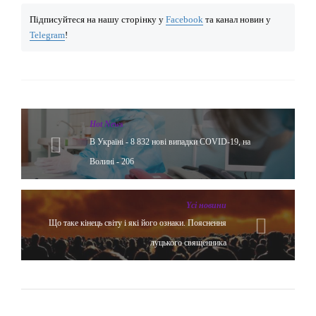
Підписуйтеся на нашу сторінку у
Facebook
та канал новин у
Telegram
!
Hot News
В Україні - 8 832 нові випадки COVID-19, на
Волині - 206
Yсі новини
Що таке кінець світу і які його ознаки. Пояснення
луцького священника