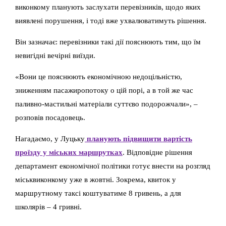
виконкому планують заслухати перевізників, щодо яких
виявлені порушення, і тоді вже ухвалюватимуть рішення.
Він зазначає: перевізники такі дії пояснюють тим, що їм
невигідні вечірні виїзди.
«Вони це пояснюють економічною недоцільністю,
зниженням пасажиропотоку о цій порі, а в той же час
паливно-мастильні матеріали суттєво подорожчали», –
розповів посадовець.
Нагадаємо, у Луцьку
планують підвищити вартість
проїзду у міських маршрутках
. Відповідне рішення
департамент економічної політики готує внести на розгляд
міськвиконкому уже в жовтні. Зокрема, квиток у
маршрутному таксі коштуватиме 8 гривень, а для
школярів – 4 гривні.