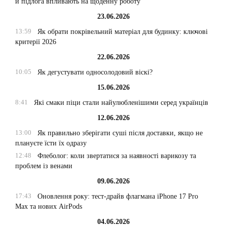
й підлога впливають на щоденну роботу
23.06.2026
13:59
Як обрати покрівельний матеріал для будинку: ключові
критерії 2026
22.06.2026
10:05
Як дегустувати односолодовий віскі?
15.06.2026
8:41
Які смаки піци стали найулюбленішими серед українців
12.06.2026
13:00
Як правильно зберігати суші після доставки, якщо не
плануєте їсти їх одразу
12:48
Флеболог: коли звертатися за наявності варикозу та
проблем із венами
09.06.2026
17:43
Оновлення року: тест-драйв флагмана iPhone 17 Pro
Max та нових AirPods
04.06.2026