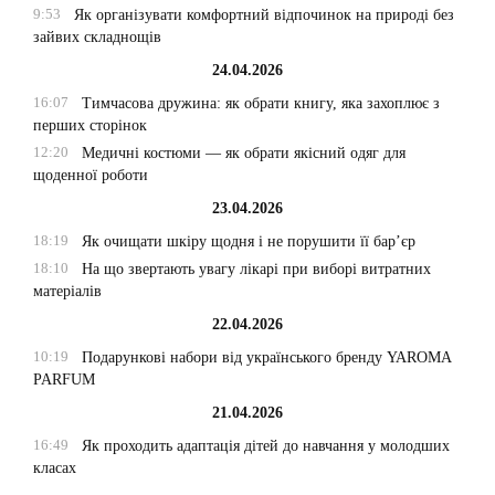
9:53
Як організувати комфортний відпочинок на природі без
зайвих складнощів
24.04.2026
16:07
Тимчасова дружина: як обрати книгу, яка захоплює з
перших сторінок
12:20
Медичні костюми — як обрати якісний одяг для
щоденної роботи
23.04.2026
18:19
Як очищати шкіру щодня і не порушити її бар’єр
18:10
На що звертають увагу лікарі при виборі витратних
матеріалів
22.04.2026
10:19
Подарункові набори від українського бренду YAROMA
PARFUM
21.04.2026
16:49
Як проходить адаптація дітей до навчання у молодших
класах