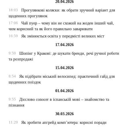
20.04.2026
18:03
Прогулянкові коляски: як обрати зручний варіант для
щоденних прогулянок
17:06
Чай пуер – чому він не схожий на жоден інший чай,
чим корисний та як його правильно заварювати
16:59
Як змінюється освіта у передмісті великих міст
17.04.2026
9:59
Шопінг у Кракові: де шукати бренди, речі ручної роботи
та розпродажі
15.04.2026
8:54
Як підібрати міський велосипед: практичний гайд для
щоденних поїздок
01.04.2026
9:55
Дієслово conocer в іспанській мові – знайомство та
пізнання
30.03.2026
11:29
Як зробити апгрейд комп’ютера: корисні поради