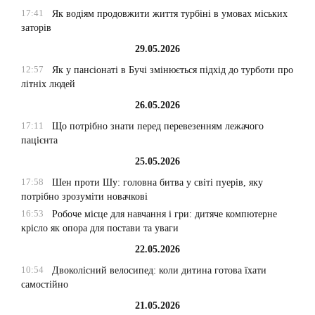
17:41
Як водіям продовжити життя турбіні в умовах міських
заторів
29.05.2026
12:57
Як у пансіонаті в Бучі змінюється підхід до турботи про
літніх людей
26.05.2026
17:11
Що потрібно знати перед перевезенням лежачого
пацієнта
25.05.2026
17:58
Шен проти Шу: головна битва у світі пуерів, яку
потрібно зрозуміти новачкові
16:53
Робоче місце для навчання і гри: дитяче компютерне
крісло як опора для постави та уваги
22.05.2026
10:54
Двоколісний велосипед: коли дитина готова їхати
самостійно
21.05.2026