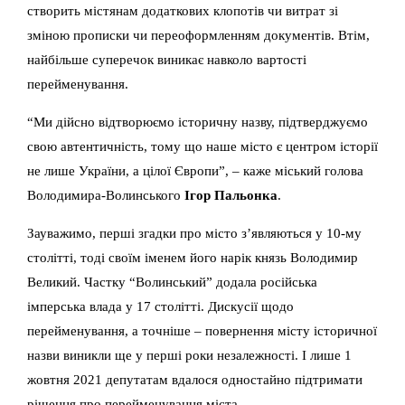
створить містянам додаткових клопотів чи витрат зі
зміною прописки чи переоформленням документів. Втім,
найбільше суперечок виникає навколо вартості
перейменування.
“Ми дійсно відтворюємо історичну назву, підтверджуємо
свою автентичність, тому що наше місто є центром історії
не лише України, а цілої Європи”, – каже міський голова
Володимира-Волинського
Ігор Пальонка
.
Зауважимо, перші згадки про місто з’являються у 10-му
столітті, тоді своїм іменем його нарік князь Володимир
Великий. Частку “Волинський” додала російська
імперська влада у 17 столітті. Дискусії щодо
перейменування, а точніше – повернення місту історичної
назви виникли ще у перші роки незалежності. І лише 1
жовтня 2021 депутатам вдалося одностайно підтримати
рішення про перейменування міста.