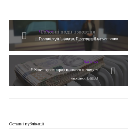
Hot News
Головні події 1 жовтня. Підсумковий випуск новин
Hot News
У Ковелі зросте тариф на опалення: чому та
наскільки. ВІДЕО
Останні публікації