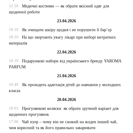
12:20
Медичні костюми — як обрати якісний одяг для
щоденної роботи
23.04.2026
18:19
Як очищати шкіру щодня і не порушити її бар’єр
18:10
На що звертають увагу лікарі при виборі витратних
матеріалів
22.04.2026
10:19
Подарункові набори від українського бренду YAROMA
PARFUM
21.04.2026
16:49
Як проходить адаптація дітей до навчання у молодших
класах
20.04.2026
18:03
Прогулянкові коляски: як обрати зручний варіант для
щоденних прогулянок
17:06
Чай пуер – чому він не схожий на жоден інший чай,
чим корисний та як його правильно заварювати