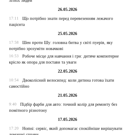
літніх людей
26.05.2026
17:11
Що потрібно знати перед перевезенням лежачого
пацієнта
25.05.2026
17:58
Шен проти Шу: головна битва у світі пуерів, яку
потрібно зрозуміти новачкові
16:53
Робоче місце для навчання і гри: дитяче компютерне
крісло як опора для постави та уваги
22.05.2026
10:54
Двоколісний велосипед: коли дитина готова їхати
самостійно
21.05.2026
9:40
Підбір фарби для авто: точний колір для ремонту без
помітного різнотону
17.05.2026
17:20
Homsi: сервіс, який допомагає спокійніше вирішувати
домашні справи