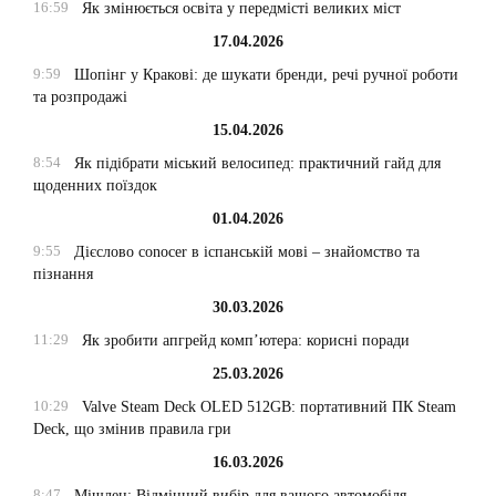
16:59
Як змінюється освіта у передмісті великих міст
17.04.2026
9:59
Шопінг у Кракові: де шукати бренди, речі ручної роботи
та розпродажі
15.04.2026
8:54
Як підібрати міський велосипед: практичний гайд для
щоденних поїздок
01.04.2026
9:55
Дієслово conocer в іспанській мові – знайомство та
пізнання
30.03.2026
11:29
Як зробити апгрейд комп’ютера: корисні поради
25.03.2026
10:29
Valve Steam Deck OLED 512GB: портативний ПК Steam
Deck, що змінив правила гри
16.03.2026
8:47
Мішлен: Відмінний вибір для вашого автомобіля