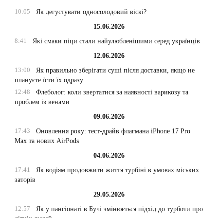
10:05
Як дегустувати односолодовий віскі?
15.06.2026
8:41
Які смаки піци стали найулюбленішими серед українців
12.06.2026
13:00
Як правильно зберігати суші після доставки, якщо не
плануєте їсти їх одразу
12:48
Флеболог: коли звертатися за наявності варикозу та
проблем із венами
09.06.2026
17:43
Оновлення року: тест-драйв флагмана iPhone 17 Pro
Max та нових AirPods
04.06.2026
17:41
Як водіям продовжити життя турбіні в умовах міських
заторів
29.05.2026
12:57
Як у пансіонаті в Бучі змінюється підхід до турботи про