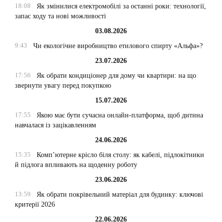
18:08
Як змінилися електромобілі за останні роки: технології,
запас ходу та нові можливості
03.08.2026
9:43
Чи екологічне виробництво етилового спирту «Альфа»?
23.07.2026
17:56
Як обрати кондиціонер для дому чи квартири: на що
звернути увагу перед покупкою
15.07.2026
17:55
Якою має бути сучасна онлайн-платформа, щоб дитина
навчалася із зацікавленням
24.06.2026
15:35
Комп’ютерне крісло біля столу: як кабелі, підлокітники
й підлога впливають на щоденну роботу
23.06.2026
13:59
Як обрати покрівельний матеріал для будинку: ключові
критерії 2026
22.06.2026