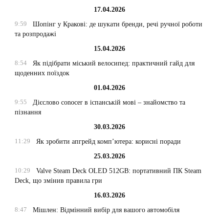
17.04.2026
9:59
Шопінг у Кракові: де шукати бренди, речі ручної роботи
та розпродажі
15.04.2026
8:54
Як підібрати міський велосипед: практичний гайд для
щоденних поїздок
01.04.2026
9:55
Дієслово conocer в іспанській мові – знайомство та
пізнання
30.03.2026
11:29
Як зробити апгрейд комп’ютера: корисні поради
25.03.2026
10:29
Valve Steam Deck OLED 512GB: портативний ПК Steam
Deck, що змінив правила гри
16.03.2026
8:47
Мішлен: Відмінний вибір для вашого автомобіля