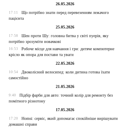
26.05.2026
17:11
Що потрібно знати перед перевезенням лежачого
пацієнта
25.05.2026
17:58
Шен проти Шу: головна битва у світі пуерів, яку
потрібно зрозуміти новачкові
16:53
Робоче місце для навчання і гри: дитяче компютерне
крісло як опора для постави та уваги
22.05.2026
10:54
Двоколісний велосипед: коли дитина готова їхати
самостійно
21.05.2026
9:40
Підбір фарби для авто: точний колір для ремонту без
помітного різнотону
17.05.2026
17:20
Homsi: сервіс, який допомагає спокійніше вирішувати
домашні справи