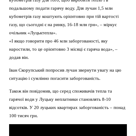
подальшому подати гарячу воду. Для лучан 1,5 млн
кубометрів газу коштують орієнтовно при тій вартості
газу, що сьогодні є на ринку, 16-18 млн грн», – міркує
очільник «Луцьктепла».
«І якщо говорити про 46 млн заборгованості, яку
наростили, то це орієнтовно 3 місяці є гаряча вода», –
додав він.
Іван Скорупський попросив лучан звернути увагу на цю
ситуацію і сумлінно погасити заборгованість.
Також він повідомив, що серед споживачів тепла та
гарячої води у Луцьку неплатники становлять 8-10
відсотків. У 20 луцьких квартирах заборгованість – понад
100 тисяч грн.