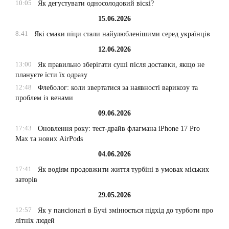
10:05
Як дегустувати односолодовий віскі?
15.06.2026
8:41
Які смаки піци стали найулюбленішими серед українців
12.06.2026
13:00
Як правильно зберігати суші після доставки, якщо не
плануєте їсти їх одразу
12:48
Флеболог: коли звертатися за наявності варикозу та
проблем із венами
09.06.2026
17:43
Оновлення року: тест-драйв флагмана iPhone 17 Pro
Max та нових AirPods
04.06.2026
17:41
Як водіям продовжити життя турбіні в умовах міських
заторів
29.05.2026
12:57
Як у пансіонаті в Бучі змінюється підхід до турботи про
літніх людей