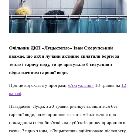
Очільник ДКП «Луцьктепло» Іван Скорупський
вважає, що якби лучани активно сплатили борги за
тепло і гарячу воду, то це врятувало б ситуацію з
відключенням гарячої води.
Про це від сказав у програмі
«Актуально»
18 травня на
12
каналі
.
Нагадаємо, Луцьк з 20 травня ризикує залишитися без
гарячої води, адже припиняється дія «Положення про
покладання спецобов’язків на суб’єктів ринку природного
газу». Згідно з ним, «Луцьктепло» здійснювало післяплату