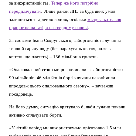
за використаний газ.
Тепер же його потрібно
передплачувати
. Лише район ЛПЗ за будь яких умов
залишиться з гарячою водою, оскільки
місцева котельня
працює не на газі, а на твердому паливі
.
За словами Івана Скорупського, заборгованість лучан за
тепло й гарячу воду (без нарахувань квітня, адже за
квітень ще платять) – 136 мільйонів гривень.
«Опалювальний сезон ми розпочинали із заборгованістю
90 мільйонів. 46 мільйонів боргів лучани накопbчили
впродовж цього опалювального сезону», – зауважив
посадовець.
На його думку, ситуацію врятувало б, якби лучани почали
активно сплачувати борги.
«У літній період ми використовуємо орієнтовно 1,5 млн
кубометрів газу для того, щоб виробити тепло і в