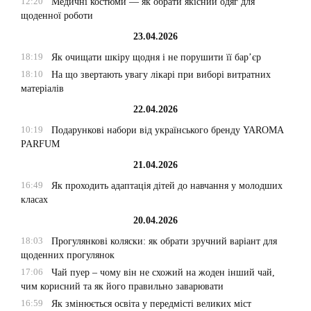
12:20
Медичні костюми — як обрати якісний одяг для
щоденної роботи
23.04.2026
18:19
Як очищати шкіру щодня і не порушити її бар’єр
18:10
На що звертають увагу лікарі при виборі витратних
матеріалів
22.04.2026
10:19
Подарункові набори від українського бренду YAROMA
PARFUM
21.04.2026
16:49
Як проходить адаптація дітей до навчання у молодших
класах
20.04.2026
18:03
Прогулянкові коляски: як обрати зручний варіант для
щоденних прогулянок
17:06
Чай пуер – чому він не схожий на жоден інший чай,
чим корисний та як його правильно заварювати
16:59
Як змінюється освіта у передмісті великих міст