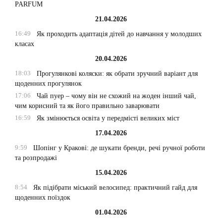
PARFUM
21.04.2026
16:49
Як проходить адаптація дітей до навчання у молодших
класах
20.04.2026
18:03
Прогулянкові коляски: як обрати зручний варіант для
щоденних прогулянок
17:06
Чай пуер – чому він не схожий на жоден інший чай,
чим корисний та як його правильно заварювати
16:59
Як змінюється освіта у передмісті великих міст
17.04.2026
9:59
Шопінг у Кракові: де шукати бренди, речі ручної роботи
та розпродажі
15.04.2026
8:54
Як підібрати міський велосипед: практичний гайд для
щоденних поїздок
01.04.2026