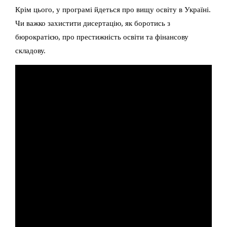
Крім цього, у програмі йдеться про вищу освіту в Україні.
Чи важко захистити дисертацію, як боротись з
бюрократією, про престижність освіти та фінансову
складову.