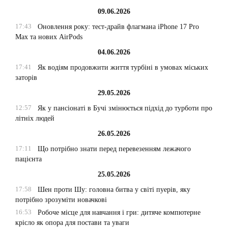
09.06.2026
17:43
Оновлення року: тест-драйв флагмана iPhone 17 Pro
Max та нових AirPods
04.06.2026
17:41
Як водіям продовжити життя турбіні в умовах міських
заторів
29.05.2026
12:57
Як у пансіонаті в Бучі змінюється підхід до турботи про
літніх людей
26.05.2026
17:11
Що потрібно знати перед перевезенням лежачого
пацієнта
25.05.2026
17:58
Шен проти Шу: головна битва у світі пуерів, яку
потрібно зрозуміти новачкові
16:53
Робоче місце для навчання і гри: дитяче компютерне
крісло як опора для постави та уваги