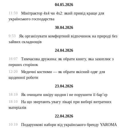
04.05.2026
11:59
Мінітрактор 4х4 чи 4х2: який привід краще для
українського господарства
30.04.2026
9:53
Як організувати комфортний відпочинок на природі без
зайвих складнощів
24.04.2026
16:07
Тимчасова дружина: як обрати книгу, яка захоплює з
перших сторінок
12:20
Медичні костюми — як обрати якісний одяг для
щоденної роботи
23.04.2026
18:19
Як очищати шкіру щодня і не порушити її бар’єр
18:10
На що звертають увагу лікарі при виборі витратних
матеріалів
22.04.2026
10:19
Подарункові набори від українського бренду YAROMA