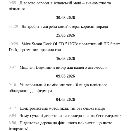
9:55
Дієслово conocer в іспанській мові – знайомство та
пізнання
30.03.2026
11:29
Як зробити апгрейд комп’ютера: корисні поради
25.03.2026
10:29
Valve Steam Deck OLED 512GB: портативний ПК Steam
Deck, що змінив правила гри
16.03.2026
8:47
Мішлен: Відмінний вибір для вашого автомобіля
09.03.2026
9:10
Універсальний помічник: топ-10 видів навісного
обладнання для фермера
04.03.2026
9:12
Електросистема мотоцикла: типові слабкі місця
9:04
Чому сучасні детективи та трилери стають бестселерами?
8:56
Підготовка дерева до фінішного покриття: що часто
ігнорують?