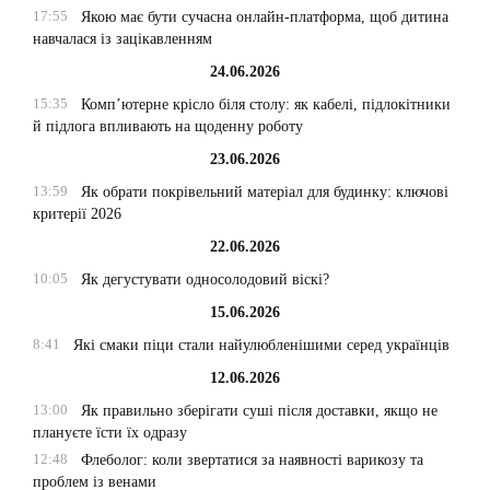
17:55
Якою має бути сучасна онлайн-платформа, щоб дитина
навчалася із зацікавленням
24.06.2026
15:35
Комп’ютерне крісло біля столу: як кабелі, підлокітники
й підлога впливають на щоденну роботу
23.06.2026
13:59
Як обрати покрівельний матеріал для будинку: ключові
критерії 2026
22.06.2026
10:05
Як дегустувати односолодовий віскі?
15.06.2026
8:41
Які смаки піци стали найулюбленішими серед українців
12.06.2026
13:00
Як правильно зберігати суші після доставки, якщо не
плануєте їсти їх одразу
12:48
Флеболог: коли звертатися за наявності варикозу та
проблем із венами