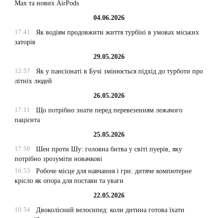
Max та нових AirPods
04.06.2026
17:41
Як водіям продовжити життя турбіні в умовах міських
заторів
29.05.2026
12:57
Як у пансіонаті в Бучі змінюється підхід до турботи про
літніх людей
26.05.2026
17:11
Що потрібно знати перед перевезенням лежачого
пацієнта
25.05.2026
17:58
Шен проти Шу: головна битва у світі пуерів, яку
потрібно зрозуміти новачкові
16:53
Робоче місце для навчання і гри: дитяче компютерне
крісло як опора для постави та уваги
22.05.2026
10:54
Двоколісний велосипед: коли дитина готова їхати