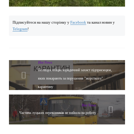
Підписуйтеся на нашу сторінку у
Facebook
та канал новин у
Telegram
!
Hot News
Поліщук обіцяє юридичний захист підприємцям,
яких покарають за порушення "жорсткого"
карантину
Hot News
Частина луцьких перевізників не вийшла на роботу