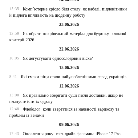
15:35
Комп’ютерне крісло біля столу: як кабелі, підлокітники
й підлога впливають на щоденну роботу
23.06.2026
13:59
Як обрати покрівельний матеріал для будинку: ключові
критерії 2026
22.06.2026
10:05
Як дегустувати односолодовий віскі?
15.06.2026
8:41
Які смаки піци стали найулюбленішими серед українців
12.06.2026
13:00
Як правильно зберігати суші після доставки, якщо не
плануєте їсти їх одразу
12:48
Флеболог: коли звертатися за наявності варикозу та
проблем із венами
09.06.2026
17:43
Оновлення року: тест-драйв флагмана iPhone 17 Pro