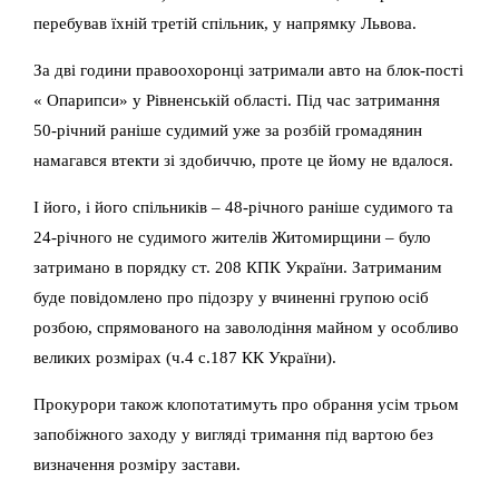
перебував їхній третій спільник, у напрямку Львова.
За дві години правоохоронці затримали авто на блок-пості
« Опарипси» у Рівненській області. Під час затримання
50-річний раніше судимий уже за розбій громадянин
намагався втекти зі здобиччю, проте це йому не вдалося.
І його, і його спільників – 48-річного раніше судимого та
24-річного не судимого жителів Житомирщини – було
затримано в порядку ст. 208 КПК України. Затриманим
буде повідомлено про підозру у вчиненні групою осіб
розбою, спрямованого на заволодіння майном у особливо
великих розмірах (ч.4 с.187 КК України).
Прокурори також клопотатимуть про обрання усім трьом
запобіжного заходу у вигляді тримання під вартою без
визначення розміру застави.