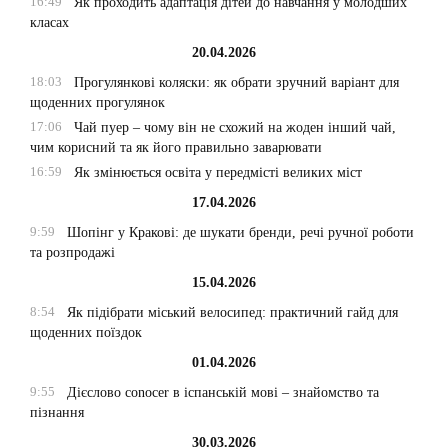
16:49
Як проходить адаптація дітей до навчання у молодших
класах
20.04.2026
18:03
Прогулянкові коляски: як обрати зручний варіант для
щоденних прогулянок
17:06
Чай пуер – чому він не схожий на жоден інший чай,
чим корисний та як його правильно заварювати
16:59
Як змінюється освіта у передмісті великих міст
17.04.2026
9:59
Шопінг у Кракові: де шукати бренди, речі ручної роботи
та розпродажі
15.04.2026
8:54
Як підібрати міський велосипед: практичний гайд для
щоденних поїздок
01.04.2026
9:55
Дієслово conocer в іспанській мові – знайомство та
пізнання
30.03.2026