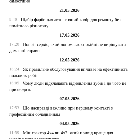
самостійно
21.05.2026
9:40
Підбір фарби для авто: точний колір для ремонту без
помітного різнотону
17.05.2026
17:20
Homsi: сервіс, який допомагає спокійніше вирішувати
домашні справи
12.05.2026
16:24
Як правильне обслуговування впливає на ефективність
польових робіт
16:05
Чому люди відкладають відновлення зубів і до чого це
призводить
07.05.2026
17:53
Що насправді важливо при першому контакті з
професійним обладнанням
04.05.2026
11:59
Мінітрактор 4х4 чи 4х2: який привід краще для