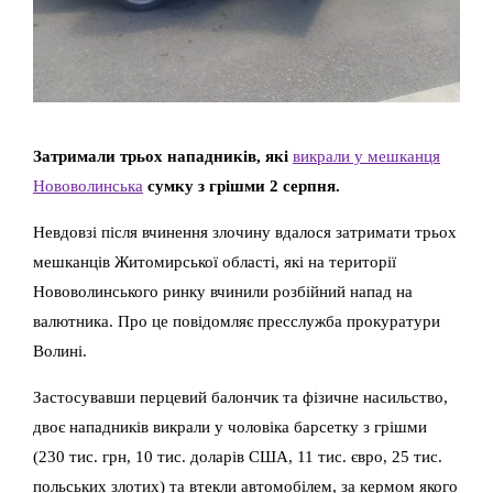
Затримали трьох нападників, які
викрали у мешканця
Нововолинська
сумку з грішми 2 серпня.
Невдовзі після вчинення злочину вдалося затримати трьох
мешканців Житомирської області, які на території
Нововолинського ринку вчинили розбійний напад на
валютника. Про це повідомляє пресслужба прокуратури
Волині.
Застосувавши перцевий балончик та фізичне насильство,
двоє нападників викрали у чоловіка барсетку з грішми
(230 тис. грн, 10 тис. доларів США, 11 тис. євро, 25 тис.
польських злотих) та втекли автомобілем, за кермом якого