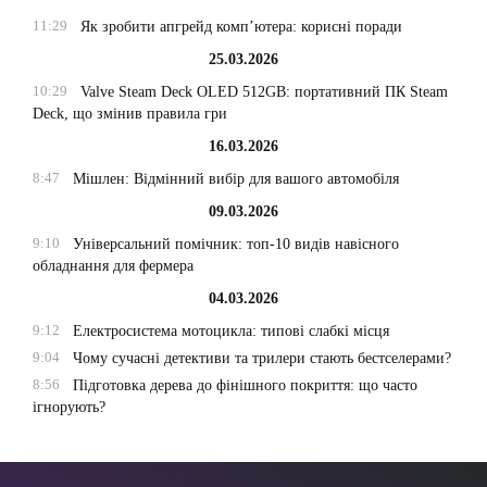
11:29
Як зробити апгрейд комп’ютера: корисні поради
25.03.2026
10:29
Valve Steam Deck OLED 512GB: портативний ПК Steam
Deck, що змінив правила гри
16.03.2026
8:47
Мішлен: Відмінний вибір для вашого автомобіля
09.03.2026
9:10
Універсальний помічник: топ-10 видів навісного
обладнання для фермера
04.03.2026
9:12
Електросистема мотоцикла: типові слабкі місця
9:04
Чому сучасні детективи та трилери стають бестселерами?
8:56
Підготовка дерева до фінішного покриття: що часто
ігнорують?