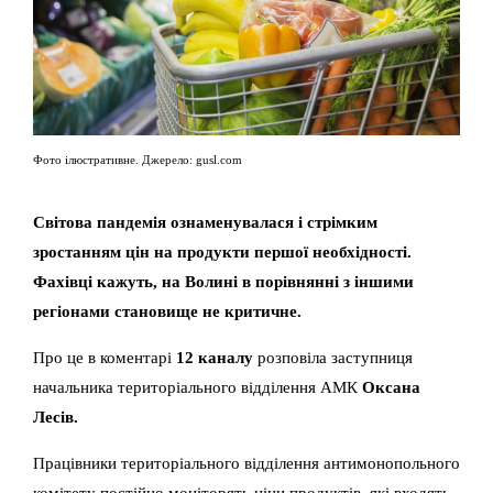
Фото ілюстративне. Джерело: gusl.com
Світова пандемія ознаменувалася і стрімким
зростанням цін на продукти першої необхідності.
Фахівці кажуть, на Волині в порівнянні з іншими
регіонами становище не критичне.
Про це в коментарі
12 каналу
розповіла заступниця
начальника територіального відділення АМК
Оксана
Лесів.
Працівники територіального відділення антимонопольного
комітету постійно моніторять ціни продуктів, які входять