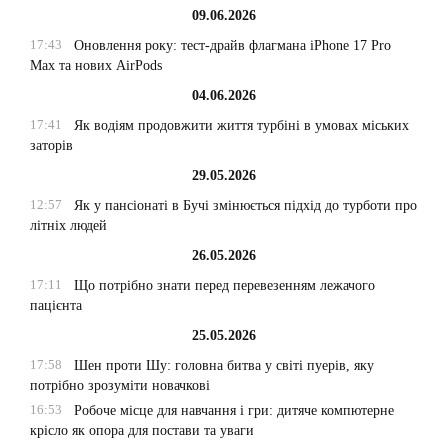
09.06.2026
17:43
Оновлення року: тест-драйв флагмана iPhone 17 Pro
Max та нових AirPods
04.06.2026
17:41
Як водіям продовжити життя турбіні в умовах міських
заторів
29.05.2026
12:57
Як у пансіонаті в Бучі змінюється підхід до турботи про
літніх людей
26.05.2026
17:11
Що потрібно знати перед перевезенням лежачого
пацієнта
25.05.2026
17:58
Шен проти Шу: головна битва у світі пуерів, яку
потрібно зрозуміти новачкові
16:53
Робоче місце для навчання і гри: дитяче компютерне
крісло як опора для постави та уваги