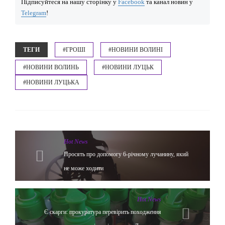
Підписуйтеся на нашу сторінку у
Facebook
та канал новин у
Telegram
!
ТЕГИ
#ГРОШІ
#НОВИНИ ВОЛИНІ
#НОВИНИ ВОЛИНЬ
#НОВИНИ ЛУЦЬК
#НОВИНИ ЛУЦЬКА
Hot News
Просять про допомогу 6-річному лучанину, який
не може ходити
Hot News
Є скарги: прокуратура перевірить походження