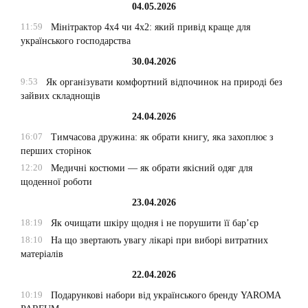
04.05.2026
11:59
Мінітрактор 4х4 чи 4х2: який привід краще для
українського господарства
30.04.2026
9:53
Як організувати комфортний відпочинок на природі без
зайвих складнощів
24.04.2026
16:07
Тимчасова дружина: як обрати книгу, яка захоплює з
перших сторінок
12:20
Медичні костюми — як обрати якісний одяг для
щоденної роботи
23.04.2026
18:19
Як очищати шкіру щодня і не порушити її бар’єр
18:10
На що звертають увагу лікарі при виборі витратних
матеріалів
22.04.2026
10:19
Подарункові набори від українського бренду YAROMA