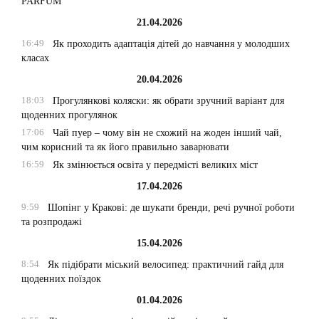
PARFUM
21.04.2026
16:49
Як проходить адаптація дітей до навчання у молодших
класах
20.04.2026
18:03
Прогулянкові коляски: як обрати зручний варіант для
щоденних прогулянок
17:06
Чай пуер – чому він не схожий на жоден інший чай,
чим корисний та як його правильно заварювати
16:59
Як змінюється освіта у передмісті великих міст
17.04.2026
9:59
Шопінг у Кракові: де шукати бренди, речі ручної роботи
та розпродажі
15.04.2026
8:54
Як підібрати міський велосипед: практичний гайд для
щоденних поїздок
01.04.2026