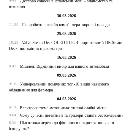
9:55
Дієслово conocer в іспанській мові – знайомство та
пізнання
30.03.2026
11:29
Як зробити апгрейд комп’ютера: корисні поради
25.03.2026
10:29
Valve Steam Deck OLED 512GB: портативний ПК Steam
Deck, що змінив правила гри
16.03.2026
8:47
Мішлен: Відмінний вибір для вашого автомобіля
09.03.2026
9:10
Універсальний помічник: топ-10 видів навісного
обладнання для фермера
04.03.2026
9:12
Електросистема мотоцикла: типові слабкі місця
9:04
Чому сучасні детективи та трилери стають бестселерами?
8:56
Підготовка дерева до фінішного покриття: що часто
ігнорують?