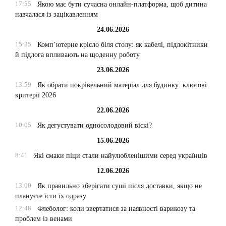
17:55
Якою має бути сучасна онлайн-платформа, щоб дитина
навчалася із зацікавленням
24.06.2026
15:35
Комп’ютерне крісло біля столу: як кабелі, підлокітники
й підлога впливають на щоденну роботу
23.06.2026
13:59
Як обрати покрівельний матеріал для будинку: ключові
критерії 2026
22.06.2026
10:05
Як дегустувати односолодовий віскі?
15.06.2026
8:41
Які смаки піци стали найулюбленішими серед українців
12.06.2026
13:00
Як правильно зберігати суші після доставки, якщо не
плануєте їсти їх одразу
12:48
Флеболог: коли звертатися за наявності варикозу та
проблем із венами