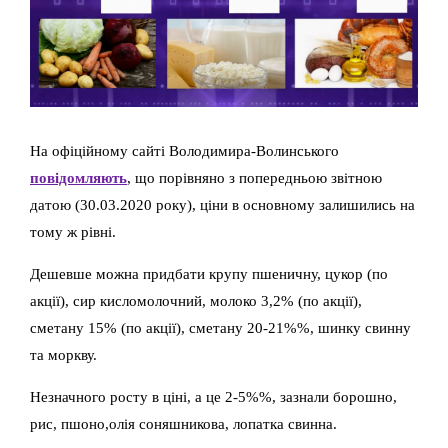
На офіційному сайті Володимира-Волинського
повідомляють
, що порівняно з попередньою звітною
датою (30.03.2020 року), ціни в основному залишились на
тому ж рівні.
Дешевше можна придбати крупу пшеничну, цукор (по
акції), сир кисломолочний, молоко 3,2% (по акції),
сметану 15% (по акції), сметану 20-21%%, шинку свинну
та моркву.
Незначного росту в ціні, а це 2-5%%, зазнали борошно,
рис, пшоно,олія соняшникова, лопатка свинна.