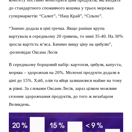
до стандартного споживчого кошика у трьох мережах
супермаркетів: “Салют”, “Наш Край”, “Сільпо”.
“Значно додала в ціні гречка. Якщо раніше крупа
вартувала в середньому 20 гривень, то нині 35-40. На 30%
зросла вартість м’яса. Бачимо вищу ціну на цибулю”,
-розповідає Оксана Лесів
В середньому борщовий набір: картопля, цибуля, капуста,
морква – здорожчав на 20%. Молочні продукти додали в
ціні до 15%. Хліб, олія та яйця залишилися майже на тому
ж рівні. За словами Оксани Лесів, зараз цілком можливе
сезонне здорожчання продуктів, до того ж незабаром
Великдень.